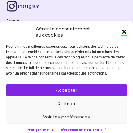
Instagram
Accueil
Gérer le consentement
Tirages photos
aux cookies
Actualités
Pour offrir les meilleures expériences, nous utilisons des technologies
telles que les cookies pour stocker et/ou accéder aux informations des
Expositions
appareils. Le fait de consentir à ces technologies nous permettra de traiter
des données telles que le comportement de navigation ou les ID uniques
À propos
sur ce site. Le fait de ne pas consentir ou de retirer son consentement peut
avoir un effet négatif sur certaines caractéristiques et fonctions.
Contact
Accepter
Mentions légales
Refuser
Politique de cookies (UE)
Voir les préférences
© 2024. Tous droits réservés. Site by
Moogwaii
Politique de cookies
Déclaration de confidentialité