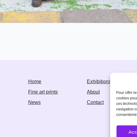
Home
Exhibitions
Fine art prints
About
Pour offrir 
cookies pour
News
Contact
ces technolo
navigation ou
consentement
Acc